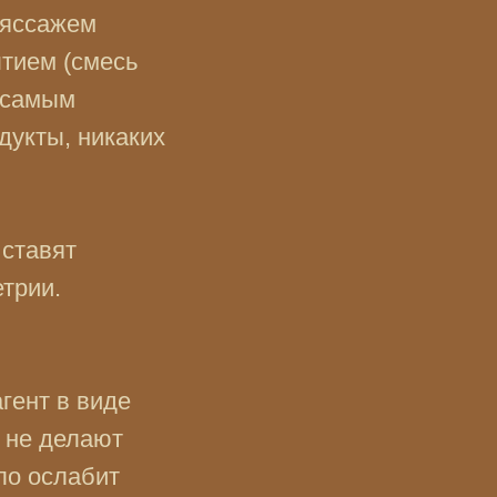
ляссажем
тием (смесь
ь самым
дукты, никаких
 ставят
етрии.
гент в виде
 не делают
ло ослабит