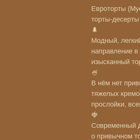
Евроторты (Му
торты-десерты
🌲
Модный, легкий
направление в 
изысканный тор
🍧
В нём нет прив
тяжелых кремо
прослойки, вс
🍓
Современный д
о привычном т