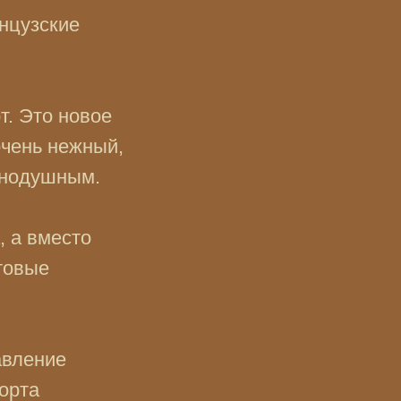
нцузские
т. Это новое
очень нежный,
авнодушным.
, а вместо
товые
авление
орта