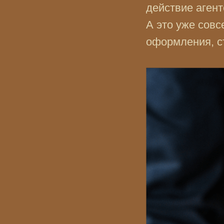
действие агент
А это уже совс
оформления, ст