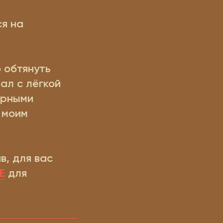
я на
 обтянуть
ал с лёгкой
арными
 моим
, для вас
Е
для