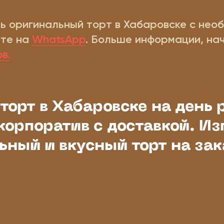
ь оригинальный торт в Хабаровске с нео
ите на
WhatsApp
. Больше информации, на
в.
торт в Хабаровске на день 
к нам лучше связаться, чтобы не потерять вашу
корпоратив с доставкой. Из
явку?
-за технических сложностей с некоторыми мессенджерам
ьный и вкусный торт на зак
 рекомендуем:
— самый надёжный способ
озвонить
— сообщения не теряются
АХ
— работает с перебоями, но мы его проверяем
hatsApp
к мы точно получим ваше сообщение и обсудим торт без
держек.