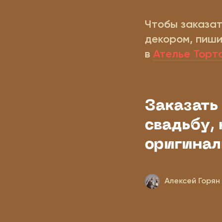
Чтобы заказат
декором, пиш
в
Ателье Торто
Заказать 
Ателье
Тортов
Ка
свадьбу, 
за
Из
оригинал
Телефон:
мы
–
П
8(914) 400-06-22
–
М
–
W
Та
Алексей Горян
за
Instagram