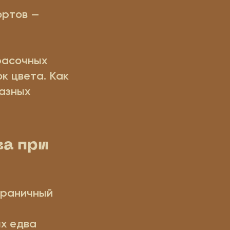
ортов —
расочных
к цвета. Как
разных
ва при
зграничный
ых едва