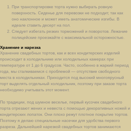
При транспортировке торта нужно выбирать ровную
поверхность. Сиденье для перевозки не подходит, так как
оно наклонное и может иметь анатомические изгибы. В
идеале ставить десерт на пол.
Следует избегать резких торможений и поворотов. Лежачие
полицейские проезжайте с максимальной осторожностью.
Заказать
Хранение и нарезка
Хранение свадебных тортов, как и всех кондитерских изделий
происходит в холодильнике или холодильных камерах при
температуре от 1 до 6 градусов. Часто, особенно в жаркий период
года, мы сталкиваемся с проблемой — отсутствие свободного
места в холодильниках. Приходится под высокий многоярусный
торт выделять отдельный холодильник, поэтому при заказе торта
необходимо учитывать этот момент.
Классические начинки
По традиции, под шумное веселье, первый кусочек свадебного
торта отрезают жених и невеста с помощью декоративных ножей и
В этом разделе вы найдёте знаменитые торты.
Их существует великое множество, они все имеют
кондитерских лопаток. Они плохо режут плотное покрытие тортов.
свою вековую историю и уникальный вкус.
Поэтому я делаю специальные насечки для удобства первого
Для облегчения выбора я отобрал для вас наиболее
популярные.
разреза. Дальнейшей нарезкой свадебных тортов занимаются