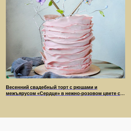
Весенний свадебный торт с рюшами и
Дв
Заказать
межъярусом «Сердце» в нежно-розовом цвете с
цв
бабочками
Наверх
Политика конфиденциальности
Доставка и Оплата