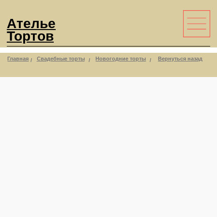
Ателье
Тортов
Главная
Свадебные торты
Новогодние торты
Вернуться назад
/
/
/