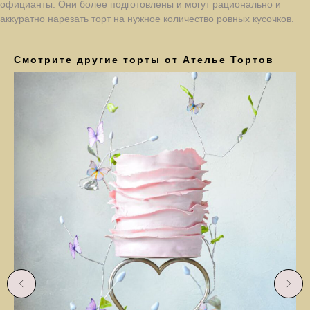
официанты. Они более подготовлены и могут рационально и
аккуратно нарезать торт на нужное количество ровных кусочков.
Смотрите другие торты от Ателье Тортов
Заказать
Заказать
Авторские торты
В этом разделе вы найдёте мои авторские торты,
качество и вкус которых я довёл до совершенства
за долгие годы изучения кондитерского искусства.
Все прекрасно сбалансированые по вкусовой
совместимости и порадуют даже искушённых
любителей и гурманов.