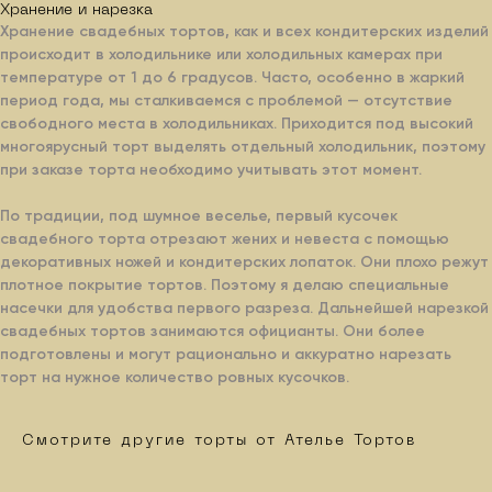
Хранение и нарезка
Хранение свадебных тортов, как и всех кондитерских изделий
происходит в холодильнике или холодильных камерах при
Заказать
температуре от 1 до 6 градусов. Часто, особенно в жаркий
период года, мы сталкиваемся с проблемой — отсутствие
свободного места в холодильниках. Приходится под высокий
многоярусный торт выделять отдельный холодильник, поэтому
Заказать
при заказе торта необходимо учитывать этот момент.
По традиции, под шумное веселье, первый кусочек
Авторские торты
свадебного торта отрезают жених и невеста с помощью
декоративных ножей и кондитерских лопаток. Они плохо режут
В этом разделе вы найдёте мои авторские торты,
качество и вкус которых я довёл
плотное покрытие тортов. Поэтому я делаю специальные
до совершенства за долгие годы изучения
насечки для удобства первого разреза. Дальнейшей нарезкой
кондитерского искусства. Все прекрасно
свадебных тортов занимаются официанты. Они более
сбалансированые по вкусовой совместимости
и порадуют даже искушённых любителей
подготовлены и могут рационально и аккуратно нарезать
и гурманов.
торт на нужное количество ровных кусочков.
Смотрите другие торты от Ателье Тортов