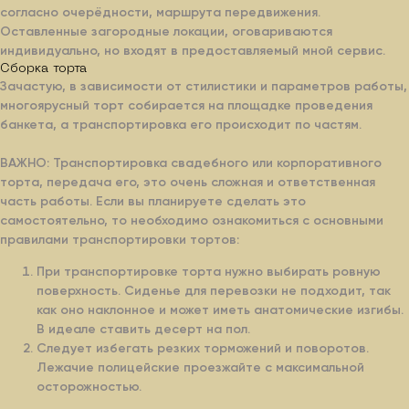
согласно очерёдности, маршрута передвижения.
Заказать
Оставленные загородные локации, оговариваются
индивидуально, но входят в предоставляемый мной сервис.
Сборка торта
Зачастую, в зависимости от стилистики и параметров работы,
многоярусный торт собирается на площадке проведения
банкета, а транспортировка его происходит по частям.
ВАЖНО: Транспортировка свадебного или корпоративного
торта, передача его, это очень сложная и ответственная
Классические начинки
часть работы. Если вы планируете сделать это
В этом разделе вы найдёте знаменитые торты.
самостоятельно, то необходимо ознакомиться с основными
Их существует великое множество, они все
имеют свою вековую историю и уникальный вкус.
правилами транспортировки тортов:
Для облегчения выбора я отобрал для вас
наиболее популярные.
При транспортировке торта нужно выбирать ровную
поверхность. Сиденье для перевозки не подходит, так
как оно наклонное и может иметь анатомические изгибы.
В идеале ставить десерт на пол.
Следует избегать резких торможений и поворотов.
Лежачие полицейские проезжайте с максимальной
осторожностью.