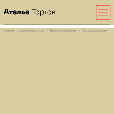
Ателье
Тортов
Главная
Свадебные торты
Новогодние торты
Вернуться назад
/
/
/