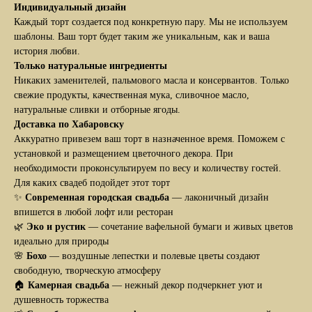
Индивидуальный дизайн
Каждый торт создается под конкретную пару. Мы не используем
шаблоны. Ваш торт будет таким же уникальным, как и ваша
история любви.
Только натуральные ингредиенты
Никаких заменителей, пальмового масла и консервантов. Только
свежие продукты, качественная мука, сливочное масло,
натуральные сливки и отборные ягоды.
Доставка по Хабаровску
Аккуратно привезем ваш торт в назначенное время. Поможем с
Заказать
установкой и размещением цветочного декора. При
необходимости проконсультируем по весу и количеству гостей.
Для каких свадеб подойдет этот торт
✨
Современная городская свадьба
— лаконичный дизайн
впишется в любой лофт или ресторан
🌿
Эко и рустик
— сочетание вафельной бумаги и живых цветов
идеально для природы
🌸
Бохо
— воздушные лепестки и полевые цветы создают
свободную, творческую атмосферу
Классические начинки
🏠
Камерная свадьба
— нежный декор подчеркнет уют и
В этом разделе вы найдёте знаменитые торты.
душевность торжества
Их существует великое множество, они все имеют
свою вековую историю и уникальный вкус.