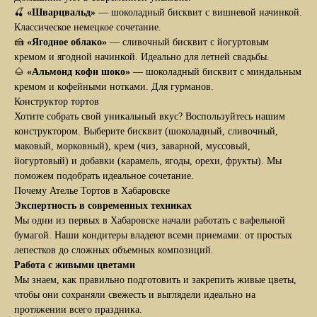
🍒
«Шварцвальд»
— шоколадный бисквит с вишневой начинкой.
Классическое немецкое сочетание.
🍰
«Ягодное облако»
— сливочный бисквит с йогуртовым
кремом и ягодной начинкой. Идеально для летней свадьбы.
🌰
«Альмонд кофи шоко»
— шоколадный бисквит с миндальным
кремом и кофейными нотками. Для гурманов.
Конструктор тортов
Хотите собрать свой уникальный вкус? Воспользуйтесь нашим
конструктором. Выберите бисквит (шоколадный, сливочный,
маковый, морковный), крем (чиз, заварной, муссовый,
йогуртовый) и добавки (карамель, ягоды, орехи, фрукты). Мы
поможем подобрать идеальное сочетание.
Почему Ателье Тортов в Хабаровске
Экспертность в современных техниках
Мы одни из первых в Хабаровске начали работать с вафельной
бумагой. Наши кондитеры владеют всеми приемами: от простых
лепестков до сложных объемных композиций.
Работа с живыми цветами
Мы знаем, как правильно подготовить и закрепить живые цветы,
чтобы они сохраняли свежесть и выглядели идеально на
протяжении всего праздника.