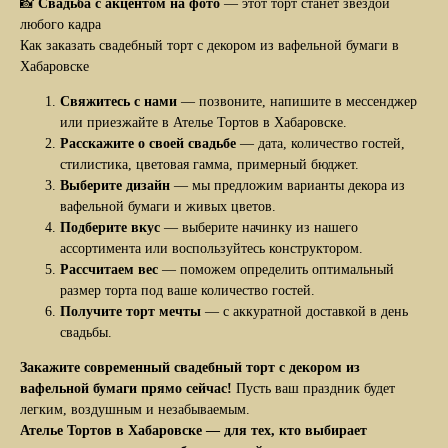
📸
Свадьба с акцентом на фото
— этот торт станет звездой
Для облегчения выбора я отобрал для вас наиболее
любого кадра
популярные.
Как заказать свадебный торт с декором из вафельной бумаги в
Хабаровске
Свяжитесь с нами
— позвоните, напишите в мессенджер
или приезжайте в Ателье Тортов в Хабаровске.
Расскажите о своей свадьбе
— дата, количество гостей,
стилистика, цветовая гамма, примерный бюджет.
Выберите дизайн
— мы предложим варианты декора из
вафельной бумаги и живых цветов.
Подберите вкус
— выберите начинку из нашего
Заказать
ассортимента или воспользуйтесь конструктором.
Рассчитаем вес
— поможем определить оптимальный
размер торта под ваше количество гостей.
Получите торт мечты
— с аккуратной доставкой в день
Заказать
свадьбы.
Закажите современный свадебный торт с декором из
вафельной бумаги прямо сейчас!
Пусть ваш праздник будет
Авторские торты
легким, воздушным и незабываемым.
В этом разделе вы найдёте мои авторские торты,
Ателье Тортов в Хабаровске — для тех, кто выбирает
качество и вкус которых я довёл до совершенства
за долгие годы изучения кондитерского искусства.