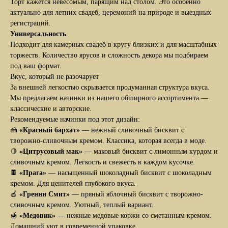
Торт кажется невесомым, парящим над столом. Это особенно
актуально для летних свадеб, церемоний на природе и выездных
регистраций.
Универсальность
Подходит для камерных свадеб в кругу близких и для масштабных
торжеств. Количество ярусов и сложность декора мы подбираем
под ваш формат.
Вкус, который не разочарует
За внешней легкостью скрывается продуманная структура вкуса.
Мы предлагаем начинки из нашего обширного ассортимента —
классические и авторские.
Рекомендуемые начинки под этот дизайн:
🍰
«Красный бархат»
— нежный сливочный бисквит с
творожно-сливочным кремом. Классика, которая всегда в моде.
🍋
«Цитрусовый мак»
— маковый бисквит с лимонным курдом и
сливочным кремом. Легкость и свежесть в каждом кусочке.
🍫
«Прага»
— насыщенный шоколадный бисквит с шоколадным
кремом. Для ценителей глубокого вкуса.
🍎
«Гренни Смит»
— пряный яблочный бисквит с творожно-
сливочным кремом. Уютный, теплый вариант.
🍯
«Медовик»
— нежные медовые коржи со сметанным кремом.
Домашний уют в современной упаковке.