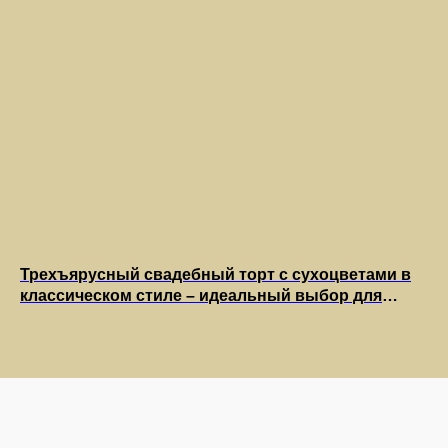
Политика конфиденциальности
Доставка и Оплата
Трехъярусный свадебный торт с сухоцветами в
Уд
классическом стиле – идеальный выбор для
па
вашего торжества
ва