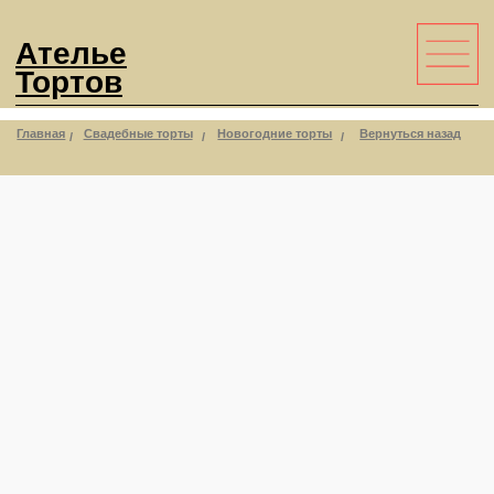
Ателье
Тортов
Главная
Свадебные торты
Новогодние торты
Вернуться назад
/
/
/