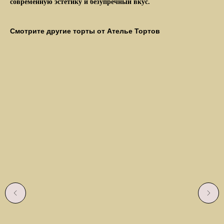
современную эстетику и безупречный вкус.
Все прекрасно сбалансированые по вкусовой
совместимости и порадуют даже искушённых
любителей и гурманов.
Смотрите другие торты от Ателье Тортов
Заказать
Наверх