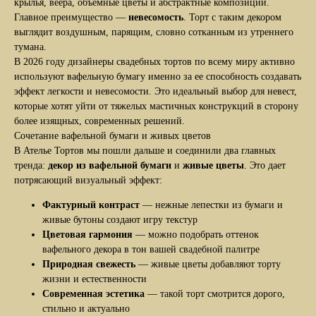
крылья, веера, объемные цветы и абстрактные композиции.
Главное преимущество —
невесомость
. Торт с таким декором
выглядит воздушным, парящим, словно сотканным из утреннего
тумана.
В 2026 году дизайнеры свадебных тортов по всему миру активно
используют вафельную бумагу именно за ее способность создавать
эффект легкости и невесомости. Это идеальный выбор для невест,
которые хотят уйти от тяжелых мастичных конструкций в сторону
более изящных, современных решений.
Сочетание вафельной бумаги и живых цветов
В Ателье Тортов мы пошли дальше и соединили два главных
тренда:
декор из вафельной бумаги
и
живые цветы
. Это дает
потрясающий визуальный эффект:
Фактурный контраст
— нежные лепестки из бумаги и
живые бутоны создают игру текстур
Цветовая гармония
— можно подобрать оттенок
вафельного декора в тон вашей свадебной палитре
Природная свежесть
— живые цветы добавляют торту
жизни и естественности
Современная эстетика
— такой торт смотрится дорого,
стильно и актуально