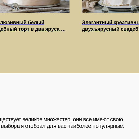
клюзивный белый
Элегантный креативн
ебный торт в два яруса —
двухъярусный свадеб
ет великое множество, они все имеют свою
имализм и элегантность
с межъярусом «Кольц
а я отобрал для вас наиболее популярные.
вашего праздника
белыми розами