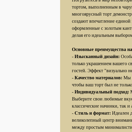
тортом, выполненным в чару
многоярусный торт демонстр
создают впечатление единой
оформленные с золотым кант
делая его идеальным выбором
Основные преимущества на
-
Изысканный дизайн:
Особа
только украшением вашего св
гостей. Эффект "визуально н
-
Качество материалов:
Мы и
чтобы ваш торт был не тольк
-
Индивидуальный подход:
М
Выберите свои любимые вкус
классические начинки, так и
-
Стиль и формат:
Идеален д
великолепный центр внимани
между простым минималисти