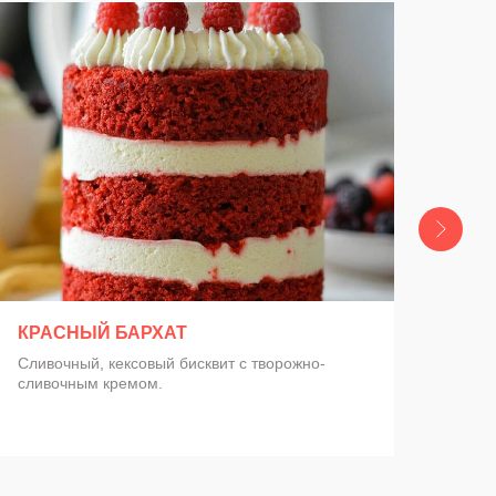
Заказать
КРАСНЫЙ БАРХАТ
ЭС
Сливочный, кексовый бисквит с творожно-
Нежн
сливочным кремом.
кара