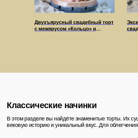
Классические начинки
ный торт
Двухъярусный свадебный торт
Экс
ый выбор
с межярусом «Кольцо» и
свад
В этом разделе вы найдёте знаменитые торты. Их существу
нежной текстурой - идеальный
мин
вековую историю и уникальный вкус. Для облегчения выбор
выбор для вашего торжества в
для 
Хабаровске!