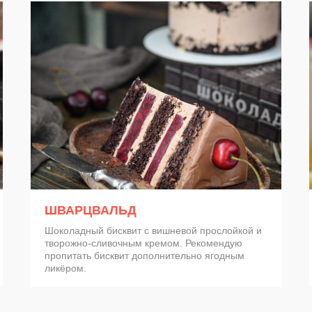
и вкус которых я довёл до совершенства за долгие
алансированые по вкусовой совместимости
ШВАРЦВАЛЬД
Шоколадный бисквит с вишневой прослойкой и
творожно-сливочным кремом. Рекомендую
пропитать бисквит дополнительно ягодным
ликёром.