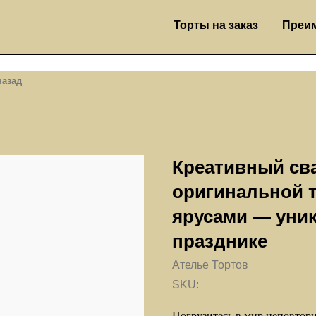
Торты на заказ
Преимущества
Креативный св
оригинальной 
ярусами — уни
празднике
Ателье Тортов
SKU:
Погрузитесь в мир неповтор