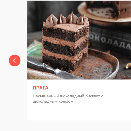
Авторские торты
В этом разделе вы найдёте мои авторские торты, качество 
годы изучения кондитерского искусства. Все прекрасно сб
и порадуют даже искушённых любителей и гурманов.
ПРАГА
Насыщенный шоколадный бисквит с
шоколадным кремом.
зить