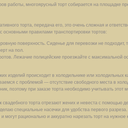
тров работы, многоярусный торт собирается на площадке пр
ивного торта, передача его, это очень сложная и ответств
 с основными правилами транспортировки тортов:
ровную поверхность. Сиденье для перевозки не подходит, т
ерт на пол.
оротов. Лежачие полицейские проезжайте с максимальной о
ких изделий происходит в холодильнике или холодильных ка
иваемся с проблемой — отсутствие свободного места в хол
ик, поэтому при заказе торта необходимо учитывать этот м
к свадебного торта отрезают жених и невеста с помощью д
 делаю специальные насечки для удобства первого разреза
 могут рационально и аккуратно нарезать торт на нужное 