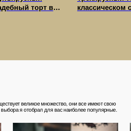
адебный торт в
классическом 
ассическом стиле
— широкий пр
ет великое множество, они все имеют свою
эвкалиптом и
для вашей фан
а я отобрал для вас наиболее популярные.
выми цветами