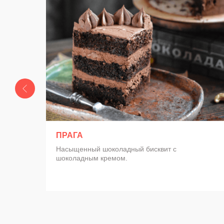
Авторские торты
В этом разделе вы найдёте мои авторские торты, качество 
годы изучения кондитерского искусства. Все прекрасно сб
и порадуют даже искушённых любителей и гурманов.
ПРАГА
Насыщенный шоколадный бисквит с
шоколадным кремом.
зить