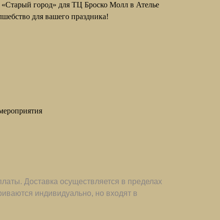
 «Старый город» для ТЦ Броско Молл в Ателье
олшебство для вашего праздника!
мероприятия
платы. Доставка осуществляется в пределах
иваются индивидуально, но входят в