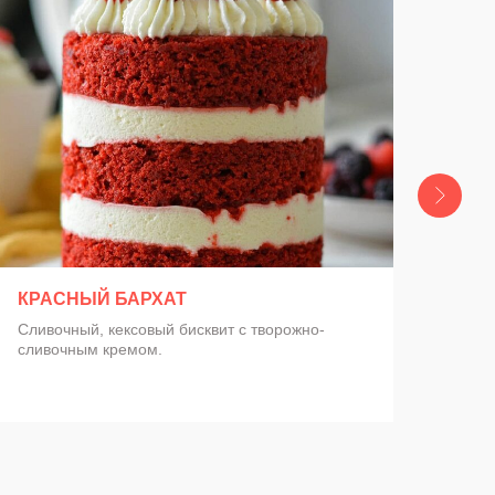
Заказать
КРАСНЫЙ БАРХАТ
ЭС
Сливочный, кексовый бисквит с творожно-
Нежн
сливочным кремом.
кара