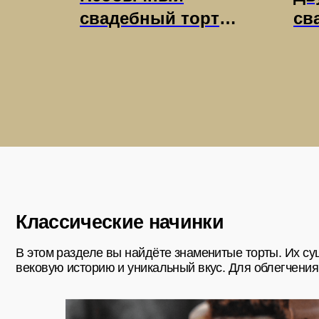
т в
свадебный торт
св
Классические начинки
рме с
«Ботанический
кл
В этом разделе вы найдёте знаменитые торты. Их существу
анно
барельеф» с
с 
вековую историю и уникальный вкус. Для облегчения выбор
парящим
жи
межъярусом и
осенними
сухоцветами