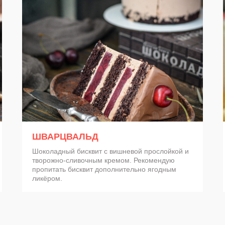
и вкус которых я довёл до совершенства за долгие
алансированые по вкусовой совместимости
ШВАРЦВАЛЬД
Шоколадный бисквит с вишневой прослойкой и
творожно-сливочным кремом. Рекомендую
пропитать бисквит дополнительно ягодным
ликёром.