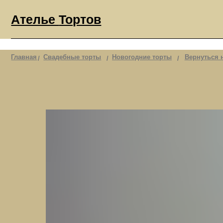
Ателье
Тортов
Главная
Свадебные торты
Новогодние торты
Вернуться назад
/
/
/