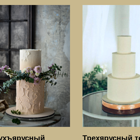
ухъярусный
Трехярусный т