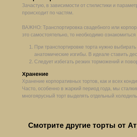
Зачастую, в зависимости от стилистики и параме
происходит по частям.
ВАЖНО: Транспортировка свадебного или корпорат
это самостоятельно, то необходимо ознакомиться
При транспортировке торта нужно выбирать 
анатомические изгибы. В идеале ставить дес
Следует избегать резких торможений и пов
Хранение
Хранение корпоративных тортов, как и всех конди
Часто, особенно в жаркий период года, мы сталк
многоярусный торт выделять отдельный холодильн
Смотрите другие торты от А